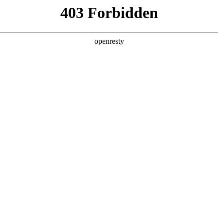
牌天地
全新一代 瑞虎9
瑞虎9X