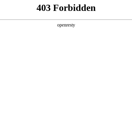
牌天地
预约品鉴
验，感受z6mg人生就是博汽车的驾乘动力，我们将根据
，以便更好为您提供试驾服务，信息提交成功后，服务中心
动与您联系！
1.选择您要驾驶的车型
全新一代 瑞虎9
瑞虎9X